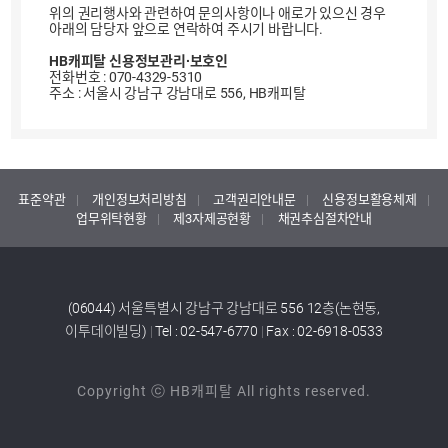
위의 권리행사와 관련하여 문의사항이나 애로가 있으신 경우
아래의 담당자 앞으로 연락하여 주시기 바랍니다.
HB캐피탈 신용정보관리∙보호인
전화번호 : 070-4329-5310
주소 : 서울시 강남구 강남대로 556, HB캐피탈
표준약관
개인정보처리방침
고객권리안내문
신용정보활용체제
업무위탁현황
제3자제공현황
채권추심절차안내
(06044) 서울특별시 강남구 강남대로 556 12층(논현동,
이투데이빌딩)
|
Tel : 02-547-6770
|
Fax : 02-6918-0533
Copyright ⓒ HB캐피탈 All rights reserved.